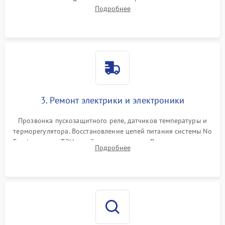
течеискателем. Демонтаж старого фильтра-осушителя и
Подробнее
продувка капиллярной трубки для устранения засоров.
3. Ремонт электрики и электроники
Прозвонка пускозащитного реле, датчиков температуры и
терморегулятора. Восстановление цепей питания системы No
Frost, включая ТЭН оттайки и вентилятор. Ремонт или замена
Подробнее
платы управления при сбоях алгоритмов.