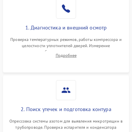
Образование конденсата
1800 ₽
Подробнее →
на стенках
Сбой в работе инвертора
2100 ₽
Подробнее →
1. Диагностика и внешний осмотр
Запах горелого при
2000 ₽
Подробнее →
Проверка температурных режимов, работы компрессора и
работе
целостности уплотнителей дверей. Измерение
сопротивления обмоток мотора, проверка термостата и
Не включается
Подробнее
1000 ₽
Подробнее →
считывание кодов ошибок с электронного дисплея.
холодильник
Проблемы с системой
автоматической
1800 ₽
Подробнее →
разморозки
2. Поиск утечек и подготовка контура
Опрессовка системы азотом для выявления микротрещин в
трубопроводе. Проверка испарителя и конденсатора