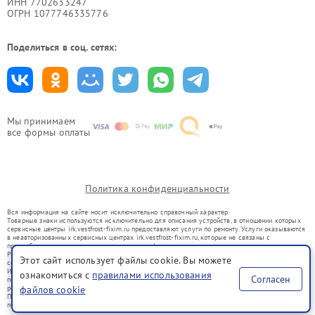
ИНН 7702633247
ОГРН 1077746335776
Поделиться в соц. сетях:
Мы принимаем
все формы оплаты
Политика конфиденциальности
Вся информация на сайте носит исключительно справочный характер.
Товарные знаки используются исключительно для описания устройств, в отношении которых
сервисные центры irk.vestfrost-fixim.ru предоставляют услуги по ремонту. Услуги оказываются
в неавторизованных сервисных центрах irk.vestfrost-fixim.ru, которые не связаны с
правообладателями товарных знаков или их официальными представителями.
Ремонт осуществляется для устройств, уже введенных в гражданский оборот в соответствии
Этот сайт использует файлы cookie. Вы можете
со статьей 1487 ГК РФ.
Использование товарных знаков не преследует цели индивидуализации услуг или введения
ознакомиться с
правилами использования
Согласен
потребителей в заблуждение, а служит для информирования о предоставляемых услугах по
ремонту техники указанных брендов.
файлов cookie
Представленная на сайте информация не является публичной офертой, определяемой
положениями Статьи 437(2) Гражданского кодекса РФ