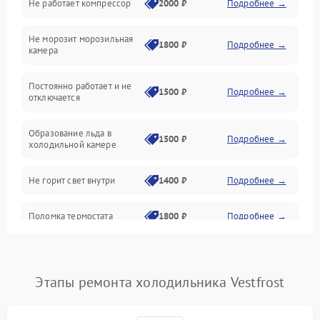
Не работает компрессор
2000 ₽
Подробнее →
Электропитание
Не морозит морозильная
Дренаж
1800 ₽
Подробнее →
камера
Оттайка
Постоянно работает и не
1500 ₽
Подробнее →
отключается
Программное обеспечение
Образование льда в
1500 ₽
Подробнее →
холодильной камере
Не горит свет внутри
1400 ₽
Подробнее →
Поломка термостата
1800 ₽
Подробнее →
Не работает вентилятор
1800 ₽
Подробнее →
Этапы ремонта холодильника Vestfrost
Поломка системы No Frost
2600 ₽
Подробнее →