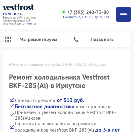
+7 (395) 240-73-88
FIX-VESTFROST
Ежедневно, с 10:00 до 20:00
Ремонт устройств Vestfrost
Специализированный
cервисный центр г.
Иркутск
Мы ремонтируем
Позвонить
утске
Ремонт холодильника Vestfrost BKF-285(Al) в Иркутске
Ремонт холодильника Vestfrost
BKF-285(Al) в Иркутске
от 510 руб.
Стоимость ремонта
Бесплатная диагностика
даже при отказе
Привезем и увезем холодильник Vestfrost BKF-
285(Al) сами
Ремонт морозильных камер Vestfrost
Ремонт посудомоечных машин Vestfrost
Ремонт варочных панелей Vestfrost
Ремонт сушильных машин Vestfrost
Ремонт стиральных машин Vestfrost
Ремонт духовых шкафов Vestfrost
Ремонт водонагревателей Vestfrost
Ремонт винных шкафов Vestfrost
Гарантия на наши работы по ремонту
до 3-х лет
холодильников Vestfrost BKF-285(Al)