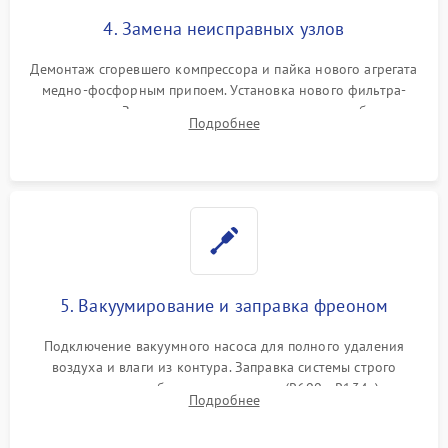
4. Замена неисправных узлов
Демонтаж сгоревшего компрессора и пайка нового агрегата
медно-фосфорным припоем. Установка нового фильтра-
осушителя. Замена изношенных вентиляторов обдува,
Подробнее
сломанных заслонок или поврежденных дверных петель.
5. Вакуумирование и заправка фреоном
Подключение вакуумного насоса для полного удаления
воздуха и влаги из контура. Заправка системы строго
дозированным объемом хладагента (R600a, R134a) по
Подробнее
электронным весам. Контроль рабочего давления в системе.