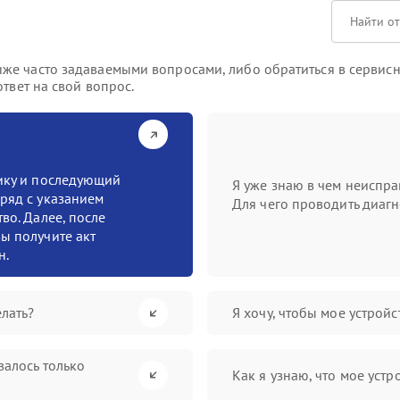
е часто задаваемыми вопросами, либо обратиться в сервисны
твет на свой вопрос.
тику и последующий
Я уже знаю в чем неиспра
ряд с указанием
Для чего проводить диагн
во. Далее, после
ы получите акт
н.
лать?
Я хочу, чтобы мое устрой
валось только
Как я узнаю, что мое устр